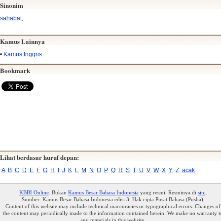
Sinonim
sahabat
,
Kamus Lainnya
•
Kamus Inggris
Bookmark
Lihat berdasar huruf depan:
A
B
C
D
E
F
G
H
I
J
K
L
M
N
O
P
Q
R
S
T
U
V
W
X
Y
Z
acak
KBBI Online
. Bukan
Kamus Besar Bahasa Indonesia
yang resmi. Resminya di
sini
.
Sumber: Kamus Besar Bahasa Indonesia edisi 3. Hak cipta Pusat Bahasa (Pusba).
Content of this website may include technical inaccuracies or typographical errors. Changes of
the content may periodically made to the information contained herein. We make no warranty t
any materials in this website.