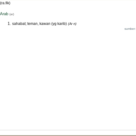
(ra.fik)
Arab
(ar)
sahabat; teman, kawan (yg karib)
(Ar n)
sumber: