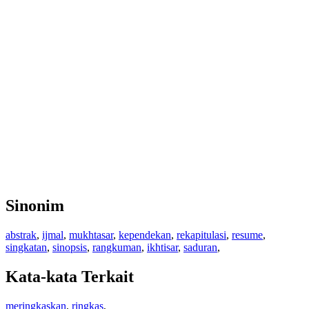
Sinonim
abstrak
,
ijmal
,
mukhtasar
,
kependekan
,
rekapitulasi
,
resume
,
singkatan
,
sinopsis
,
rangkuman
,
ikhtisar
,
saduran
,
Kata-kata Terkait
meringkaskan
,
ringkas
,