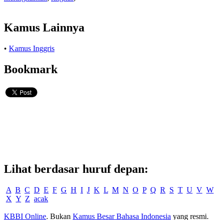
Kamus Lainnya
•
Kamus Inggris
Bookmark
Lihat berdasar huruf depan:
A
B
C
D
E
F
G
H
I
J
K
L
M
N
O
P
Q
R
S
T
U
V
W
X
Y
Z
acak
KBBI Online
. Bukan
Kamus Besar Bahasa Indonesia
yang resmi.