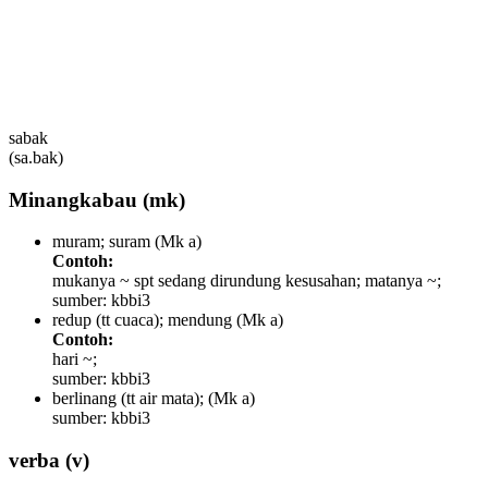
sabak
(sa.bak)
Minangkabau
(mk)
muram; suram
(Mk a)
Contoh:
mukanya ~ spt sedang dirundung kesusahan; matanya ~;
sumber: kbbi3
redup (tt cuaca); mendung
(Mk a)
Contoh:
hari ~;
sumber: kbbi3
berlinang (tt air mata);
(Mk a)
sumber: kbbi3
verba
(v)