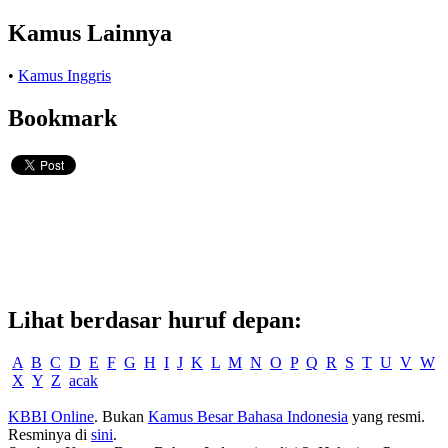
Kamus Lainnya
•
Kamus Inggris
Bookmark
Lihat berdasar huruf depan:
A
B
C
D
E
F
G
H
I
J
K
L
M
N
O
P
Q
R
S
T
U
V
W
X
Y
Z
acak
KBBI Online
. Bukan
Kamus Besar Bahasa Indonesia
yang resmi.
Resminya di
sini
.