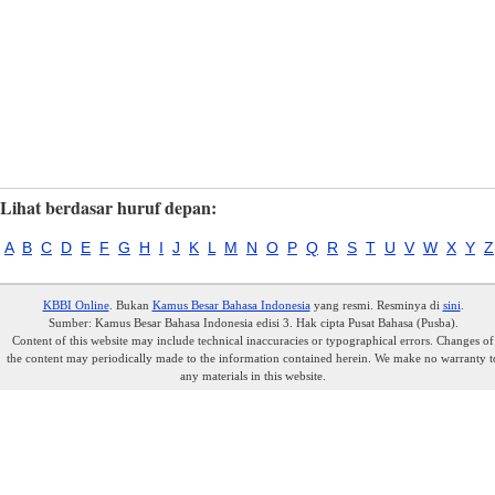
Lihat berdasar huruf depan:
A
B
C
D
E
F
G
H
I
J
K
L
M
N
O
P
Q
R
S
T
U
V
W
X
Y
Z
KBBI Online
. Bukan
Kamus Besar Bahasa Indonesia
yang resmi. Resminya di
sini
.
Sumber: Kamus Besar Bahasa Indonesia edisi 3. Hak cipta Pusat Bahasa (Pusba).
Content of this website may include technical inaccuracies or typographical errors. Changes of
the content may periodically made to the information contained herein. We make no warranty t
any materials in this website.