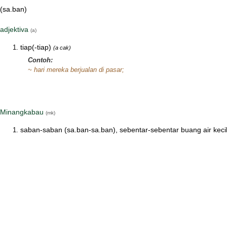
(sa.ban)
adjektiva
(a)
tiap(-tiap)
(a cak)
Contoh:
~ hari mereka berjualan di pasar;
Minangkabau
(mk)
saban-saban (sa.ban-sa.ban), sebentar-sebentar buang air keci