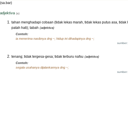
(sa.bar)
adjektiva
(a)
tahan menghadapi cobaan (tidak lekas marah, tidak lekas putus asa, tidak 
patah hati); tabah
(adjektiva)
Contoh:
ia menerima nasibnya dng ~; hidup ini dihadapinya dng ~;
sumber:
tenang; tidak tergesa-gesa; tidak terburu nafsu
(adjektiva)
Contoh:
segala usahanya dijalankannya dng ~;
sumber: