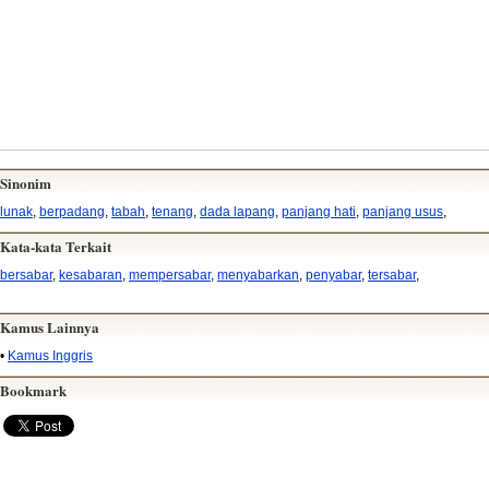
Sinonim
lunak
,
berpadang
,
tabah
,
tenang
,
dada lapang
,
panjang hati
,
panjang usus
,
Kata-kata Terkait
bersabar
,
kesabaran
,
mempersabar
,
menyabarkan
,
penyabar
,
tersabar
,
Kamus Lainnya
•
Kamus Inggris
Bookmark