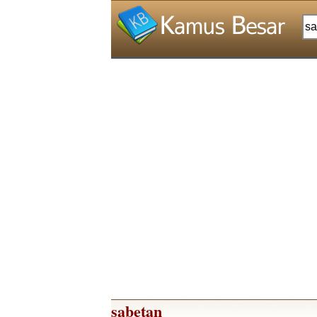
sabetan