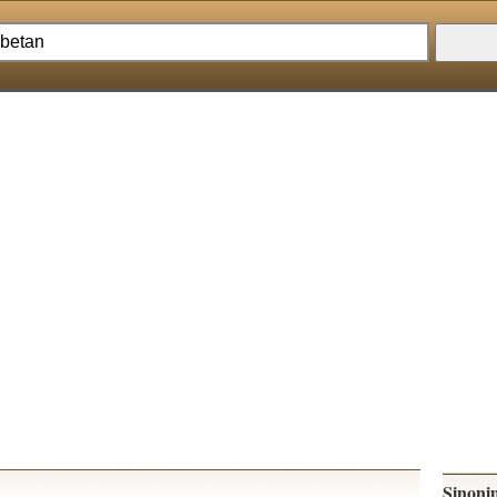
Sinoni