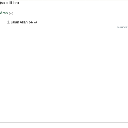
(sa.bi.lil.lah)
Arab
(ar)
jalan Allah
(Ar n)
sumber: