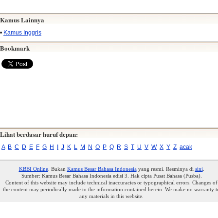
Kamus Lainnya
•
Kamus Inggris
Bookmark
Lihat berdasar huruf depan:
A
B
C
D
E
F
G
H
I
J
K
L
M
N
O
P
Q
R
S
T
U
V
W
X
Y
Z
acak
KBBI Online
. Bukan
Kamus Besar Bahasa Indonesia
yang resmi. Resminya di
sini
.
Sumber: Kamus Besar Bahasa Indonesia edisi 3. Hak cipta Pusat Bahasa (Pusba).
Content of this website may include technical inaccuracies or typographical errors. Changes of
the content may periodically made to the information contained herein. We make no warranty t
any materials in this website.