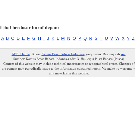
Lihat berdasar huruf depan:
A
B
C
D
E
F
G
H
I
J
K
L
M
N
O
P
Q
R
S
T
U
V
W
X
Y
Z
KBBI Online
. Bukan
Kamus Besar Bahasa Indonesia
yang resmi. Resminya di
sini
.
Sumber: Kamus Besar Bahasa Indonesia edisi 3. Hak cipta Pusat Bahasa (Pusba).
Content of this website may include technical inaccuracies or typographical errors. Changes of
the content may periodically made to the information contained herein. We make no warranty t
any materials in this website.