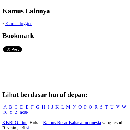
Kamus Lainnya
•
Kamus Inggris
Bookmark
Lihat berdasar huruf depan:
A
B
C
D
E
F
G
H
I
J
K
L
M
N
O
P
Q
R
S
T
U
V
W
X
Y
Z
acak
KBBI Online
. Bukan
Kamus Besar Bahasa Indonesia
yang resmi.
Resminya di
sini
.