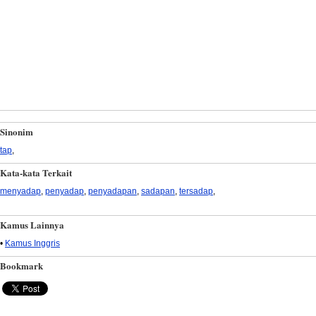
Sinonim
tap
,
Kata-kata Terkait
menyadap
,
penyadap
,
penyadapan
,
sadapan
,
tersadap
,
Kamus Lainnya
•
Kamus Inggris
Bookmark