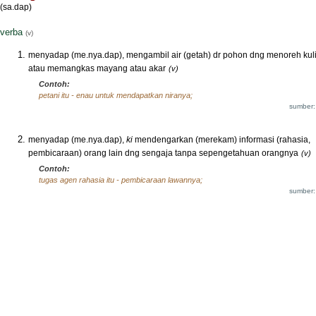
(sa.dap)
verba
(v)
menyadap (me.nya.dap), mengambil air (getah) dr pohon dng menoreh kuli
atau memangkas mayang atau akar
(v)
Contoh:
petani itu - enau untuk mendapatkan niranya;
sumber:
menyadap (me.nya.dap),
ki
mendengarkan (merekam) informasi (rahasia,
pembicaraan) orang lain dng sengaja tanpa sepengetahuan orangnya
(v)
Contoh:
tugas agen rahasia itu - pembicaraan lawannya;
sumber: