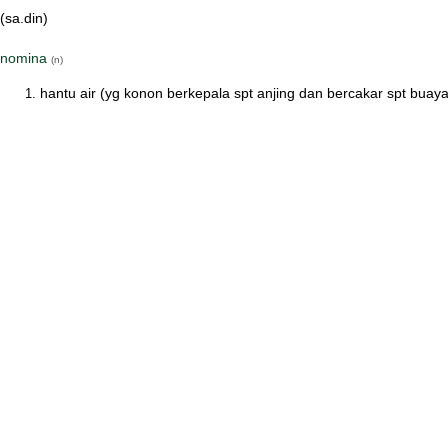
(sa.din)
nomina
(n)
hantu air (yg konon berkepala spt anjing dan bercakar spt buaya