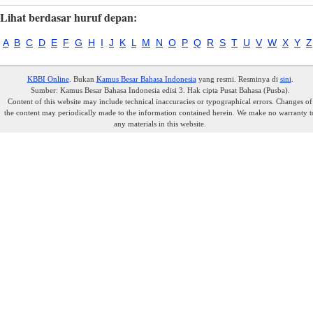
Lihat berdasar huruf depan:
A
B
C
D
E
F
G
H
I
J
K
L
M
N
O
P
Q
R
S
T
U
V
W
X
Y
Z
KBBI Online
. Bukan
Kamus Besar Bahasa Indonesia
yang resmi. Resminya di
sini
.
Sumber: Kamus Besar Bahasa Indonesia edisi 3. Hak cipta Pusat Bahasa (Pusba).
Content of this website may include technical inaccuracies or typographical errors. Changes of
the content may periodically made to the information contained herein. We make no warranty t
any materials in this website.