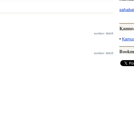
sahaba
Kamus
sumber: kbbi3
•
Kamus
Bookm
sumber: kbbi3