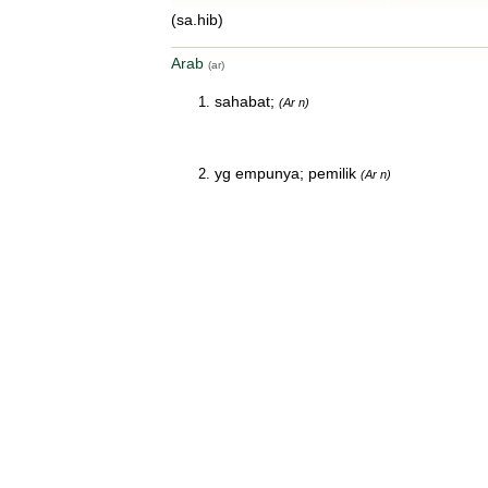
(sa.hib)
Arab
(ar)
sahabat;
(Ar n)
yg empunya; pemilik
(Ar n)