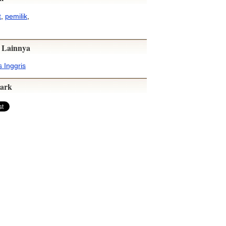
t
,
pemilik
,
 Lainnya
 Inggris
ark