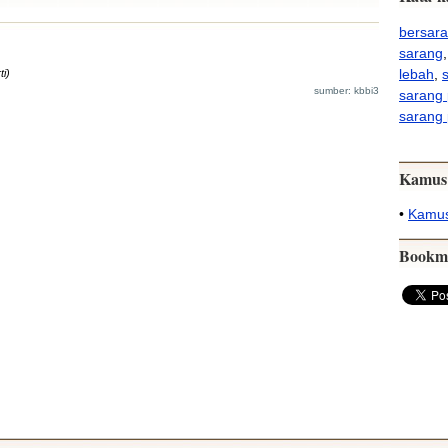
bersar
sarang
lebah
,
ti)
sumber: kbbi3
sarang 
sarang 
Kamus
•
Kamus
Bookm