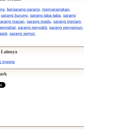
ang
,
bersarang-sarang
,
menyarangkan
,
,
sarang burung
,
sarang laba-laba
,
sarang
sarang macan
,
sarang madu
,
sarang meriam
,
penjahat
,
sarang penyakit
,
sarang penyamun
,
pipit
,
sarang semut
,
 Lainnya
 Inggris
ark