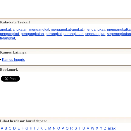
Kata-kata Terkait
angkat
,
angkatan
,
mengangkat
,
mengangkat-angkat
,
mengangkati
,
mengangkatka
pengangkat
,
pengangkatan
,
perangkat
,
perangkatan
,
seperangkat
,
seperangkatan
terangkat
,
Kamus Lainnya
•
Kamus Inggris
Bookmark
Lihat berdasar huruf depan:
A
B
C
D
E
F
G
H
I
J
K
L
M
N
O
P
Q
R
S
T
U
V
W
X
Y
Z
acak