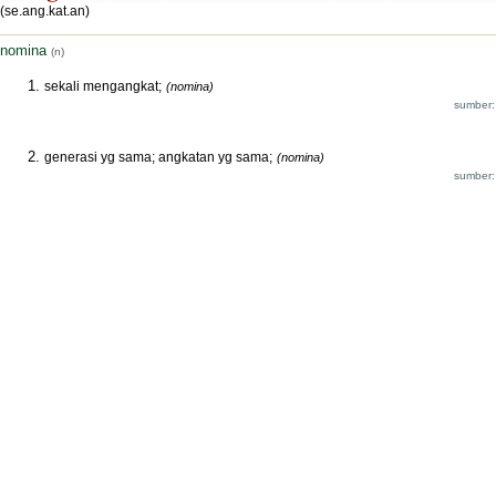
(se.ang.kat.an)
nomina
(n)
sekali mengangkat;
(nomina)
sumber:
generasi yg sama; angkatan yg sama;
(nomina)
sumber: