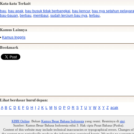
Kata-kata Terkait
bau
,
bau apak
,
bau busuk tidak berbangkai
,
bau kencur
,
bau nya setahun pelayar
bau-bauan
,
berbau
,
membaui
,
sudah tercium bau nya
,
terbau
,
Kamus Lainnya
•
Kamus Inggris
Bookmark
Lihat berdasar huruf depan:
A
B
C
D
E
F
G
H
I
J
K
L
M
N
O
P
Q
R
S
T
U
V
W
X
Y
Z
acak
KBBI Online
. Bukan
Kamus Besar Bahasa Indonesia
yang resmi. Resminya di
sini
.
Sumber: Kamus Besar Bahasa Indonesia edisi 3. Hak cipta Pusat Bahasa (Pusba).
Content of this website may include technical inaccuracies or typographical errors. Changes of
the content may periodically made to the information contained herein. We make no warranty t