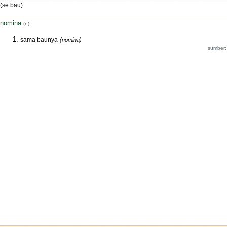
(se.bau)
nomina
(n)
sama baunya
(nomina)
sumber: