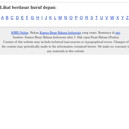
Lihat berdasar huruf depan:
A
B
C
D
E
F
G
H
I
J
K
L
M
N
O
P
Q
R
S
T
U
V
W
X
Y
Z
KBBI Online
. Bukan
Kamus Besar Bahasa Indonesia
yang resmi. Resminya di
sini
.
Sumber: Kamus Besar Bahasa Indonesia edisi 3. Hak cipta Pusat Bahasa (Pusba).
Content of this website may include technical inaccuracies or typographical errors. Changes of
the content may periodically made to the information contained herein. We make no warranty t
any materials in this website.