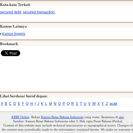
Kata-kata Terkait
secured debt
,
secured transaction
,
Kamus Lainnya
•
Kamus Inggris
Bookmark
Lihat berdasar huruf depan:
A
B
C
D
E
F
G
H
I
J
K
L
M
N
O
P
Q
R
S
T
U
V
W
X
Y
Z
acak
KBBI Online
. Bukan
Kamus Besar Bahasa Indonesia
yang resmi. Resminya di
sini
.
Sumber: Kamus Besar Bahasa Indonesia edisi 3. Hak cipta Pusat Bahasa (Pusba).
Content of this website may include technical inaccuracies or typographical errors. Changes of
the content may periodically made to the information contained herein. We make no warranty t