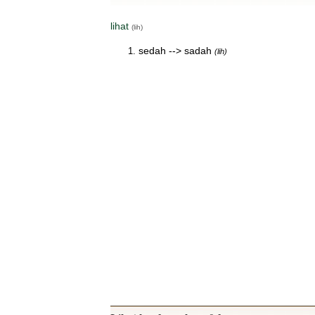
lihat
(lih)
sedah --> sadah
(lih)