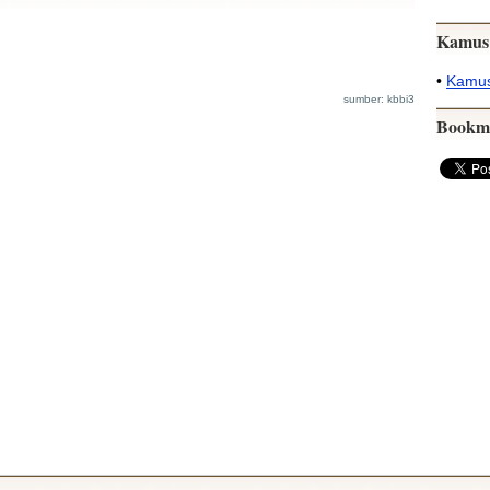
Kamus
•
Kamus
sumber: kbbi3
Bookm