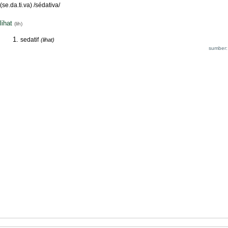
(se.da.ti.va) /sédativa/
lihat
(lih)
sedatif
(lihat)
sumber: