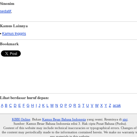
Sinonim
sedatif
,
Kamus Lainnya
•
Kamus Inggris
Bookmark
Lihat berdasar huruf depan:
A
B
C
D
E
F
G
H
I
J
K
L
M
N
O
P
Q
R
S
T
U
V
W
X
Y
Z
acak
KBBI Online
. Bukan
Kamus Besar Bahasa Indonesia
yang resmi. Resminya di
sini
.
Sumber: Kamus Besar Bahasa Indonesia edisi 3. Hak cipta Pusat Bahasa (Pusba).
Content of this website may include technical inaccuracies or typographical errors. Changes of
the content may periodically made to the information contained herein. We make no warranty t
any materials in this website.