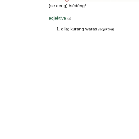
(se.deng) /sédéng/
adjektiva
(a)
gila; kurang waras
(adjektiva)