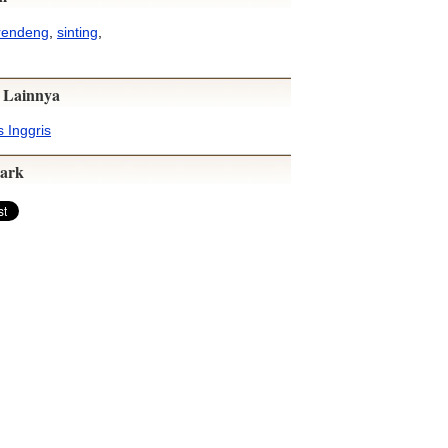
rendeng
,
sinting
,
 Lainnya
 Inggris
ark