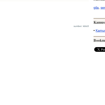
gila
,
se
Kamus
sumber: kbbi3
•
Kamus
Bookm