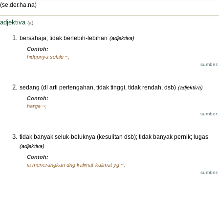
(se.der.ha.na)
adjektiva
(a)
bersahaja; tidak berlebih-lebihan
(adjektiva)
Contoh:
hidupnya selalu ~;
sumber:
sedang (dl arti pertengahan, tidak tinggi, tidak rendah, dsb)
(adjektiva)
Contoh:
harga ~;
sumber:
tidak banyak seluk-beluknya (kesulitan dsb); tidak banyak pernik; lugas
(adjektiva)
Contoh:
ia menerangkan dng kalimat-kalimat yg ~;
sumber: