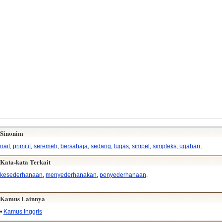
Sinonim
naif
,
primitif
,
seremeh
,
bersahaja
,
sedang
,
lugas
,
simpel
,
simpleks
,
ugahari
,
Kata-kata Terkait
kesederhanaan
,
menyederhanakan
,
penyederhanaan
,
Kamus Lainnya
•
Kamus Inggris