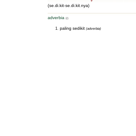
(se.di.kit-se.di.kit.nya)
adverbia
(r)
paling sedikit
(adverbia)