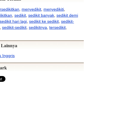
sedikitkan
,
menyedikit
,
menyedikiti
,
kitkan
,
sedikit
,
sedikit banyak
,
sedikit demi
sedikit hari lagi
,
sedikit ke sedikit
,
sedikit-
,
sedikit-sedikit
,
sedikitnya
,
tersedikit
,
 Lainnya
 Inggris
ark