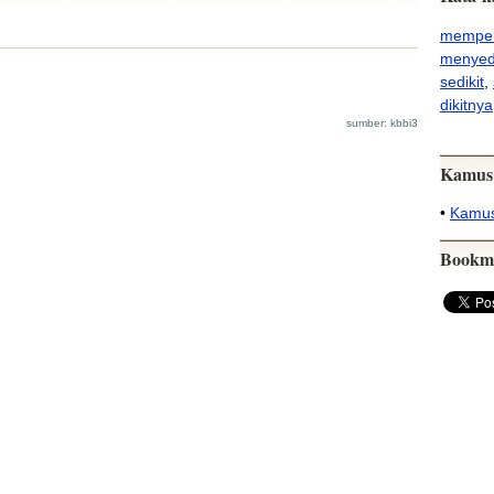
memper
menyedi
sedikit
,
dikitnya
sumber: kbbi3
Kamus
•
Kamus
Bookm