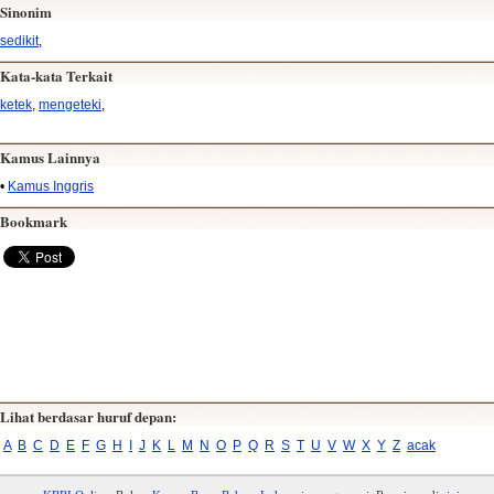
Sinonim
sedikit
,
Kata-kata Terkait
ketek
,
mengeteki
,
Kamus Lainnya
•
Kamus Inggris
Bookmark
Lihat berdasar huruf depan:
A
B
C
D
E
F
G
H
I
J
K
L
M
N
O
P
Q
R
S
T
U
V
W
X
Y
Z
acak