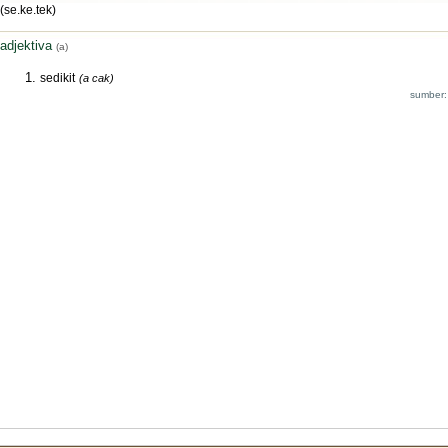
(se.ke.tek)
adjektiva
(a)
sedikit
(a cak)
sumber: