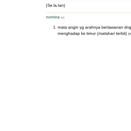
(Se.la.tan)
nomina
(n)
mata angin yg arahnya berlawanan dng 
menghadap ke timur (matahari terbit)
(