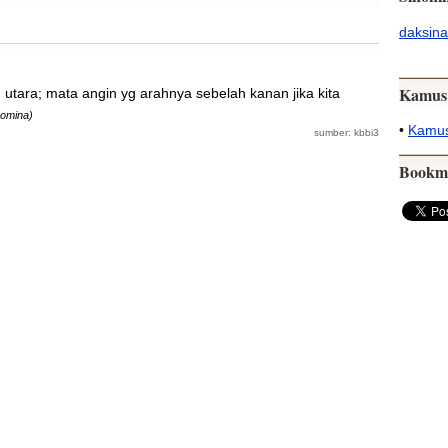
daksina
Kamus
utara; mata angin yg arahnya sebelah kanan jika kita
nomina)
•
Kamus
sumber: kbbi3
Bookm