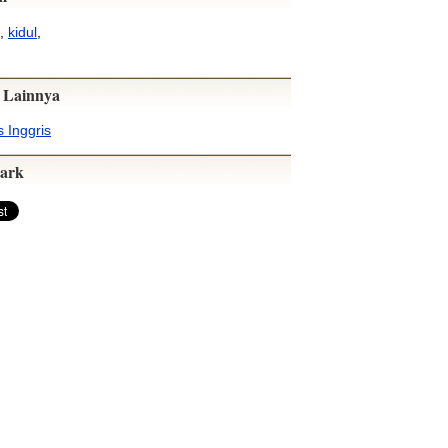
,
kidul
,
 Lainnya
 Inggris
ark