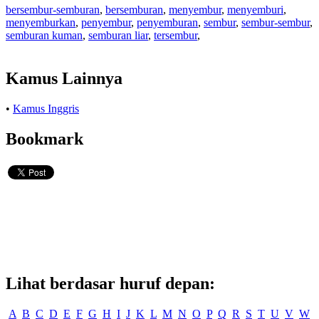
bersembur-semburan
,
bersemburan
,
menyembur
,
menyemburi
,
menyemburkan
,
penyembur
,
penyemburan
,
sembur
,
sembur-sembur
,
semburan kuman
,
semburan liar
,
tersembur
,
Kamus Lainnya
•
Kamus Inggris
Bookmark
Lihat berdasar huruf depan:
A
B
C
D
E
F
G
H
I
J
K
L
M
N
O
P
Q
R
S
T
U
V
W