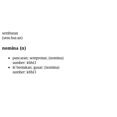
semburan
(sem.bur.an)
nomina
(n)
pancaran; semprotan;
(nomina)
sumber: kbbi3
ki
bentakan; gusar;
(nomina)
sumber: kbbi3