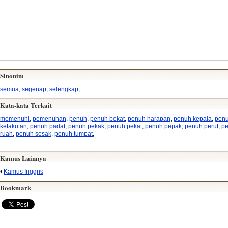
Sinonim
semua
,
segenap
,
selengkap
,
Kata-kata Terkait
memenuhi
,
pemenuhan
,
penuh
,
penuh bekat
,
penuh harapan
,
penuh kepala
,
pen
ketakutan
,
penuh padat
,
penuh pekak
,
penuh pekat
,
penuh pepak
,
penuh perut
,
p
ruah
,
penuh sesak
,
penuh tumpat
,
Kamus Lainnya
•
Kamus Inggris
Bookmark