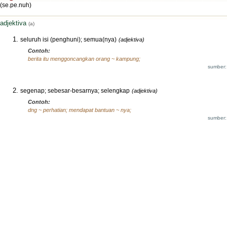
(se.pe.nuh)
adjektiva
(a)
seluruh isi (penghuni); semua(nya)
(adjektiva)
Contoh:
berita itu menggoncangkan orang ~ kampung;
sumber:
segenap; sebesar-besarnya; selengkap
(adjektiva)
Contoh:
dng ~ perhatian; mendapat bantuan ~ nya;
sumber: