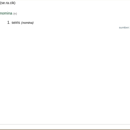
(se.ra.cik)
nomina
(n)
seiris
(nomina)
sumber: