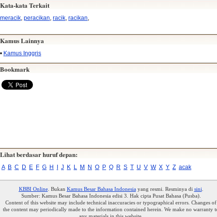
Kata-kata Terkait
meracik
,
peracikan
,
racik
,
racikan
,
Kamus Lainnya
•
Kamus Inggris
Bookmark
Lihat berdasar huruf depan:
A
B
C
D
E
F
G
H
I
J
K
L
M
N
O
P
Q
R
S
T
U
V
W
X
Y
Z
acak
KBBI Online
. Bukan
Kamus Besar Bahasa Indonesia
yang resmi. Resminya di
sini
.
Sumber: Kamus Besar Bahasa Indonesia edisi 3. Hak cipta Pusat Bahasa (Pusba).
Content of this website may include technical inaccuracies or typographical errors. Changes of
the content may periodically made to the information contained herein. We make no warranty t
any materials in this website.