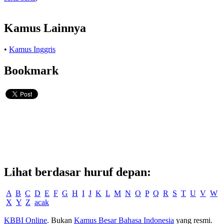
Kamus Lainnya
•
Kamus Inggris
Bookmark
Lihat berdasar huruf depan:
A
B
C
D
E
F
G
H
I
J
K
L
M
N
O
P
Q
R
S
T
U
V
W
X
Y
Z
acak
KBBI Online
. Bukan
Kamus Besar Bahasa Indonesia
yang resmi.