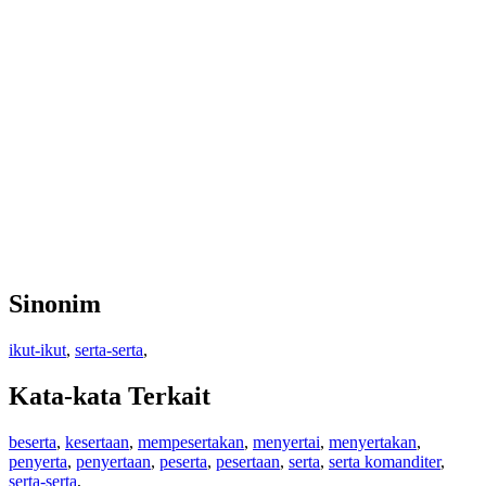
Sinonim
ikut-ikut
,
serta-serta
,
Kata-kata Terkait
beserta
,
kesertaan
,
mempesertakan
,
menyertai
,
menyertakan
,
penyerta
,
penyertaan
,
peserta
,
pesertaan
,
serta
,
serta komanditer
,
serta-serta
,