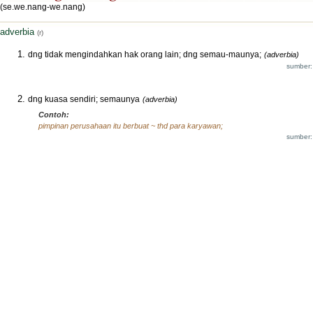
(se.we.nang-we.nang)
adverbia
(r)
dng tidak mengindahkan hak orang lain; dng semau-maunya;
(adverbia)
sumber:
dng kuasa sendiri; semaunya
(adverbia)
Contoh:
pimpinan perusahaan itu berbuat ~ thd para karyawan;
sumber: