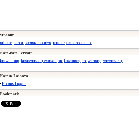
Sinonim
arbitrer
,
kahar
,
semau-maunya
,
otoriter
,
semena-mena
,
Kata-kata Terkait
berwenang
,
kesewenang-wenangan
,
kewenangan
,
wenang
,
wewenang
,
Kamus Lainnya
•
Kamus Inggris
Bookmark