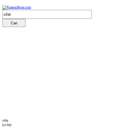
sifat
(si.fat)