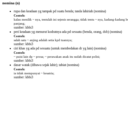
nomina
(n)
rupa dan keadaan yg tampak pd suatu benda; tanda lahiriah
(nomina)
Contoh:
kalau menilik ~ nya, tentulah ini sejenis serangga; tidak tentu ~ nya, kadang-kadang b
panjang;
sumber: kbbi3
peri keadaan yg menurut kodratnya ada pd sesuatu (benda, orang, dsb)
(nomina)
Contoh:
salah satu ~ anjing adalah setia kpd tuannya;
sumber: kbbi3
ciri khas yg ada pd sesuatu (untuk membedakan dr yg lain)
(nomina)
Contoh:
~ puisi lain dp ~ prosa; ~ perawakan anak itu sudah dicatat polisi;
sumber: kbbi3
dasar watak (dibawa sejak lahir); tabiat
(nomina)
Contoh:
ia tidak mempunyai ~ kesatria;
sumber: kbbi3