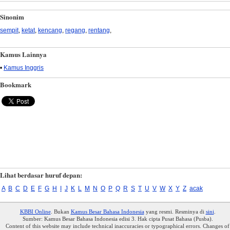
Sinonim
sempit
,
ketat
,
kencang
,
regang
,
rentang
,
Kamus Lainnya
•
Kamus Inggris
Bookmark
Lihat berdasar huruf depan:
A
B
C
D
E
F
G
H
I
J
K
L
M
N
O
P
Q
R
S
T
U
V
W
X
Y
Z
acak
KBBI Online
. Bukan
Kamus Besar Bahasa Indonesia
yang resmi. Resminya di
sini
.
Sumber: Kamus Besar Bahasa Indonesia edisi 3. Hak cipta Pusat Bahasa (Pusba).
Content of this website may include technical inaccuracies or typographical errors. Changes of