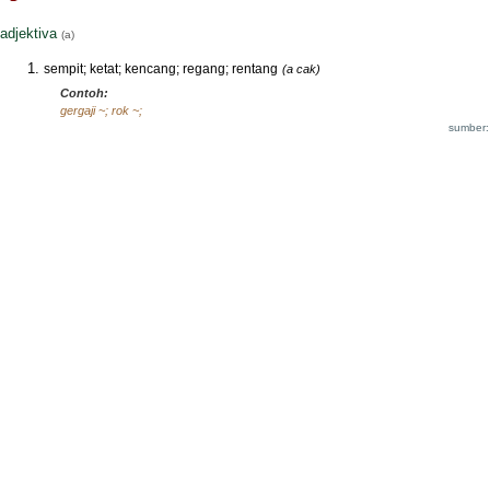
adjektiva
(a)
sempit; ketat; kencang; regang; rentang
(a cak)
Contoh:
gergaji ~; rok ~;
sumber: