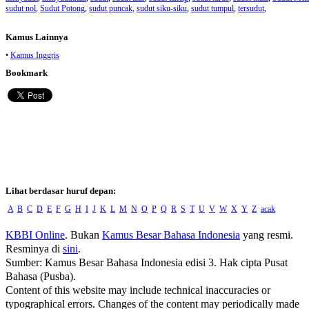
sudut nol
,
Sudut Potong
,
sudut puncak
,
sudut siku-siku
,
sudut tumpul
,
tersudut
,
Kamus Lainnya
•
Kamus Inggris
Bookmark
Lihat berdasar huruf depan:
A
B
C
D
E
F
G
H
I
J
K
L
M
N
O
P
Q
R
S
T
U
V
W
X
Y
Z
acak
KBBI Online
. Bukan
Kamus Besar Bahasa Indonesia
yang resmi.
Resminya di
sini
.
Sumber: Kamus Besar Bahasa Indonesia edisi 3. Hak cipta Pusat
Bahasa (Pusba).
Content of this website may include technical inaccuracies or
typographical errors. Changes of the content may periodically made