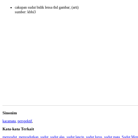
cakupan sudut bidik lensa thd gambar;
(arti)
sumber: kbbi3
Sinonim
kacamata
,
perspektif
,
Kata-kata Terkait
menyudut
,
menyudutkan
,
sudut
,
sudut alas
,
sudut lancip
,
sudut lurus
,
sudut mata
,
Sudut Mem