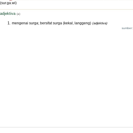
(sur.ga.wi)
adjektiva
(a)
mengenai surga; bersifat surga (kekal, langgeng)
(adjektiva)
sumber: