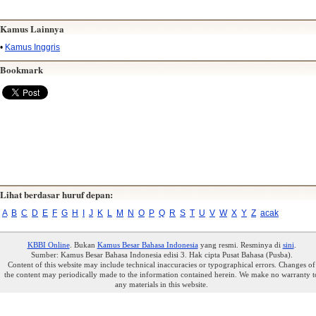
Kamus Lainnya
•
Kamus Inggris
Bookmark
Lihat berdasar huruf depan:
A
B
C
D
E
F
G
H
I
J
K
L
M
N
O
P
Q
R
S
T
U
V
W
X
Y
Z
acak
KBBI Online
. Bukan
Kamus Besar Bahasa Indonesia
yang resmi. Resminya di
sini
.
Sumber: Kamus Besar Bahasa Indonesia edisi 3. Hak cipta Pusat Bahasa (Pusba).
Content of this website may include technical inaccuracies or typographical errors. Changes of
the content may periodically made to the information contained herein. We make no warranty t
any materials in this website.