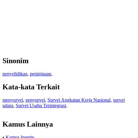
Sinonim
penyelidikan
,
peninjauan
,
Kata-kata Terkait
menyurvei
,
penyurvei
,
Survei Angkatan Kerja Nasional
,
survei
udara
,
Survei Usaha Terintegrasi
,
Kamus Lainnya
•
Kamus Inggris