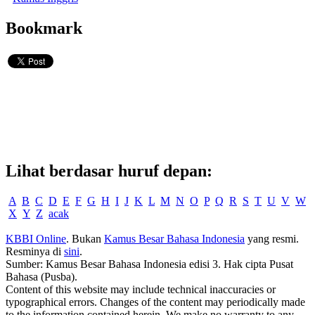
Bookmark
Lihat berdasar huruf depan:
A
B
C
D
E
F
G
H
I
J
K
L
M
N
O
P
Q
R
S
T
U
V
W
X
Y
Z
acak
KBBI Online
. Bukan
Kamus Besar Bahasa Indonesia
yang resmi.
Resminya di
sini
.
Sumber: Kamus Besar Bahasa Indonesia edisi 3. Hak cipta Pusat
Bahasa (Pusba).
Content of this website may include technical inaccuracies or
typographical errors. Changes of the content may periodically made
to the information contained herein. We make no warranty to any