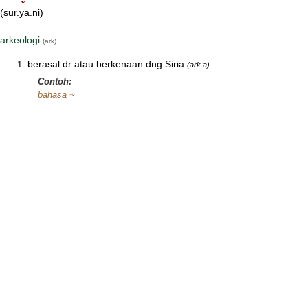
(sur.ya.ni)
arkeologi
(ark)
berasal dr atau berkenaan dng Siria
(ark a)
Contoh:
bahasa ~