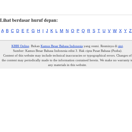
Lihat berdasar huruf depan:
A
B
C
D
E
F
G
H
I
J
K
L
M
N
O
P
Q
R
S
T
U
V
W
X
Y
Z
KBBI Online
. Bukan
Kamus Besar Bahasa Indonesia
yang resmi. Resminya di
sini
.
Sumber: Kamus Besar Bahasa Indonesia edisi 3. Hak cipta Pusat Bahasa (Pusba).
Content of this website may include technical inaccuracies or typographical errors. Changes of
the content may periodically made to the information contained herein. We make no warranty t
any materials in this website.