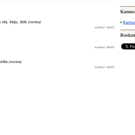
Kamus
 vla, keju, dsb
•
Kamus
(nomina)
sumber: kbbi3
Bookm
sumber: kbbi3
nita
(nomina)
sumber: kbbi3