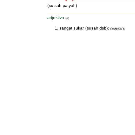
(su.sah pa.yah)
adjektiva
(a)
sangat sukar (susah dsb);
(adjektiva)