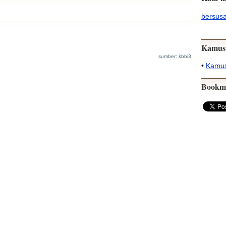
bersus
Kamus
sumber: kbbi3
•
Kamus
Bookm