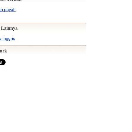
ah payah
,
 Lainnya
 Inggris
ark