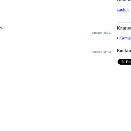
suster
,
Kamus
na)
sumber: kbbi3
•
Kamus
Bookm
sumber: kbbi3