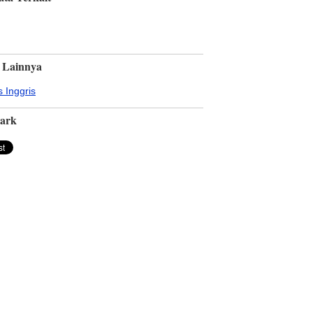
 Lainnya
 Inggris
ark