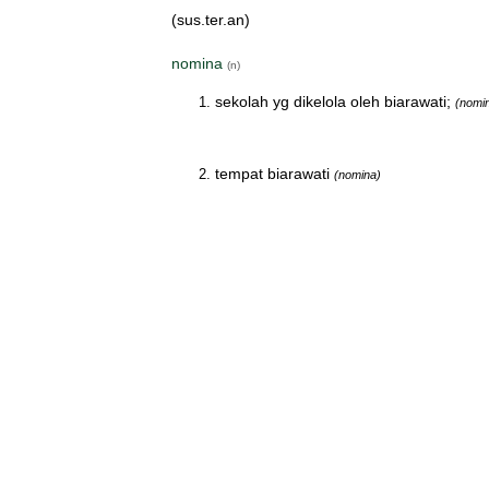
(sus.ter.an)
nomina
(n)
sekolah yg dikelola oleh biarawati;
(nomi
tempat biarawati
(nomina)