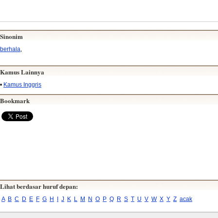
Sinonim
berhala
,
Kamus Lainnya
•
Kamus Inggris
Bookmark
Lihat berdasar huruf depan:
A
B
C
D
E
F
G
H
I
J
K
L
M
N
O
P
Q
R
S
T
U
V
W
X
Y
Z
acak