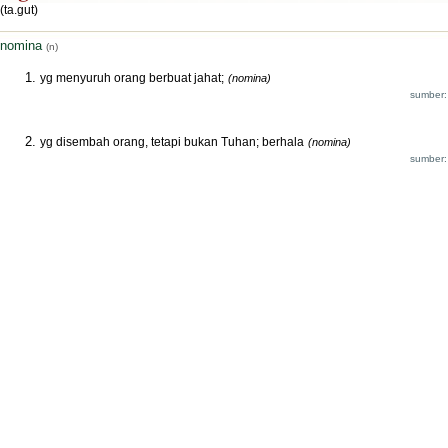
(ta.gut)
nomina
(n)
yg menyuruh orang berbuat jahat;
(nomina)
sumber:
yg disembah orang, tetapi bukan Tuhan; berhala
(nomina)
sumber: