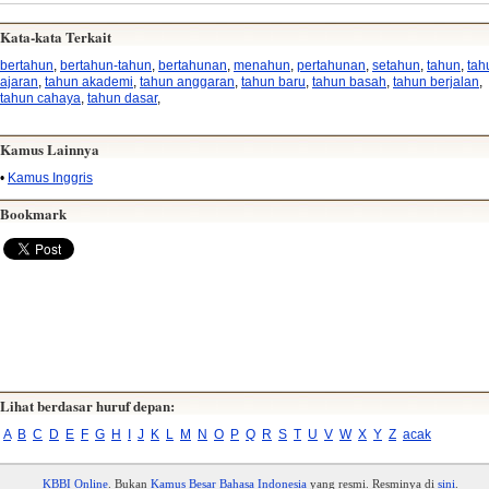
Kata-kata Terkait
bertahun
,
bertahun-tahun
,
bertahunan
,
menahun
,
pertahunan
,
setahun
,
tahun
,
tah
ajaran
,
tahun akademi
,
tahun anggaran
,
tahun baru
,
tahun basah
,
tahun berjalan
,
tahun cahaya
,
tahun dasar
,
Kamus Lainnya
•
Kamus Inggris
Bookmark
Lihat berdasar huruf depan:
A
B
C
D
E
F
G
H
I
J
K
L
M
N
O
P
Q
R
S
T
U
V
W
X
Y
Z
acak
KBBI Online
. Bukan
Kamus Besar Bahasa Indonesia
yang resmi. Resminya di
sini
.