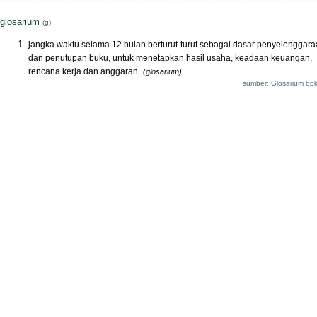
glosarium
(g)
jangka waktu selama 12 bulan berturut-turut sebagai dasar penyelenggar
dan penutupan buku, untuk menetapkan hasil usaha, keadaan keuangan,
rencana kerja dan anggaran.
(glosarium)
sumber: Glosarium bpk