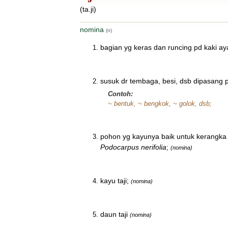
(ta.ji)
nomina
(n)
bagian yg keras dan runcing pd kaki ay
susuk dr tembaga, besi, dsb dipasang
Contoh:
~ bentuk, ~ bengkok, ~ golok, dsb;
pohon yg kayunya baik untuk kerangka 
Podocarpus nerifolia
;
(nomina)
kayu taji;
(nomina)
daun taji
(nomina)