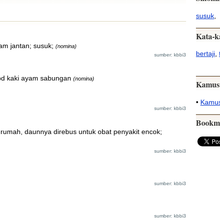
susuk
,
Kata-k
am jantan; susuk;
(nomina)
bertaji
,
sumber: kbbi3
 pd kaki ayam sabungan
(nomina)
Kamus
•
Kamus
sumber: kbbi3
Bookm
rumah, daunnya direbus untuk obat penyakit encok;
sumber: kbbi3
sumber: kbbi3
sumber: kbbi3