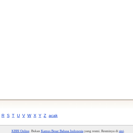
R
S
T
U
V
W
X
Y
Z
acak
KBBI Online
. Bukan
Kamus Besar Bahasa Indonesia
yang resmi. Resminya di
sini
.