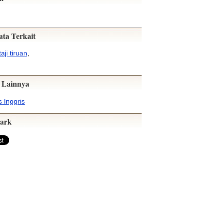
ata Terkait
taji tiruan
,
 Lainnya
 Inggris
ark