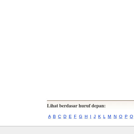
Lihat berdasar huruf depan:
A
B
C
D
E
F
G
H
I
J
K
L
M
N
O
P
Q