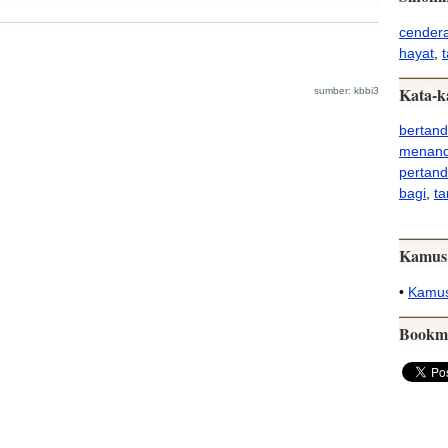
cender
hayat
,
Kata-k
sumber: kbbi3
bertan
menan
pertan
bagi
,
ta
Kamus
•
Kamus
Bookm