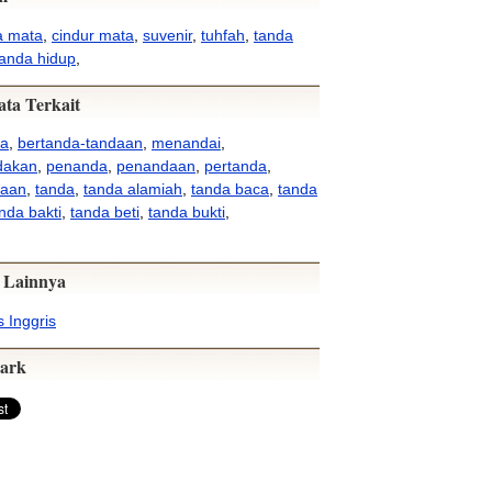
a mata
,
cindur mata
,
suvenir
,
tuhfah
,
tanda
tanda hidup
,
ata Terkait
da
,
bertanda-tandaan
,
menandai
,
dakan
,
penanda
,
penandaan
,
pertanda
,
daan
,
tanda
,
tanda alamiah
,
tanda baca
,
tanda
nda bakti
,
tanda beti
,
tanda bukti
,
 Lainnya
 Inggris
ark