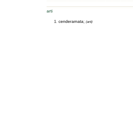
arti
cenderamata;
(arti)