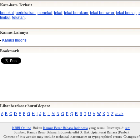
Kata-kata Terkait
bertekat
,
bertekatkan
,
menekat
,
tekat
,
tekat berakam
,
tekat berawan
,
tekat bersuji
,
timbul
,
tekatan
,
Kamus Lainnya
•
Kamus Inggris
Bookmark
Lihat berdasar huruf depan:
A
B
C
D
E
F
G
H
I
J
K
L
M
N
O
P
Q
R
S
T
U
V
W
X
Y
Z
acak
KBBI Online
. Bukan
Kamus Besar Bahasa Indonesia
yang resmi. Resminya di
sini
.
Sumber: Kamus Besar Bahasa Indonesia edisi 3. Hak cipta Pusat Bahasa (Pusba).
Content of this website may include technical inaccuracies or typographical errors. Changes of