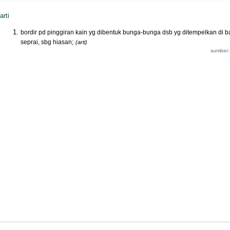
arti
bordir pd pinggiran kain yg dibentuk bunga-bunga dsb yg ditempelkan di b
seprai, sbg hiasan;
(arti)
sumber: