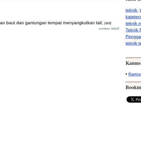
teknik
,
kateteri
an baut dan gantungan tempat menyangkutkan tali;
teknik 
(arti)
sumber: kbbi3
Teknik 
Penggal
teknik t
Kamus
•
Kamus
Bookm