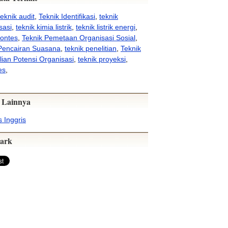
teknik audit
,
Teknik Identifikasi
,
teknik
sasi
,
teknik kimia listrik
,
teknik listrik energi
,
nontes
,
Teknik Pemetaan Organisasi Sosial
,
Pencairan Suasana
,
teknik penelitian
,
Teknik
ian Potensi Organisasi
,
teknik proyeksi
,
es
,
 Lainnya
 Inggris
ark