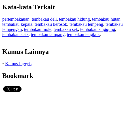
Kata-kata Terkait
pertembakauan
,
tembakau deli
,
tembakau hidung
,
tembakau hutan
,
tembakau kepala
,
tembakau kerosok
,
tembakau lempeng
,
tembakau
lempengan
,
tembakau mole
,
tembakau sek
,
tembakau singgung
,
tembakau sisik
,
tembakau tampang
,
tembakau tengkuk
,
Kamus Lainnya
•
Kamus Inggris
Bookmark