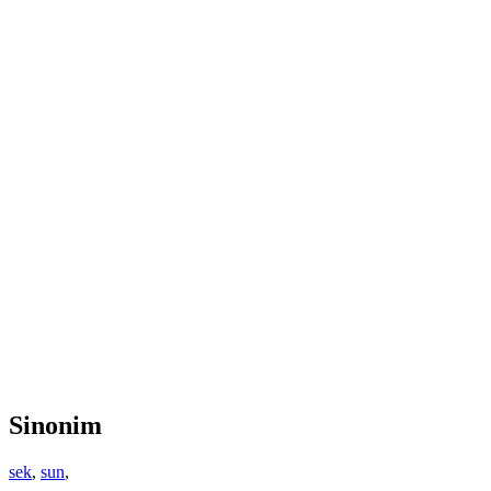
Sinonim
sek
,
sun
,