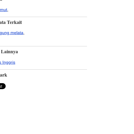
emut
,
ata Terkait
gung melata
,
 Lainnya
 Inggris
ark