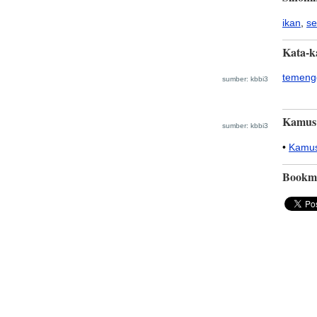
ikan
,
s
Kata-k
temeng
sumber: kbbi3
Kamus
sumber: kbbi3
•
Kamus
Bookm