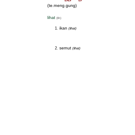
(te.meng.gung)
lihat
(lih)
ikan
(lihat)
semut
(lihat)