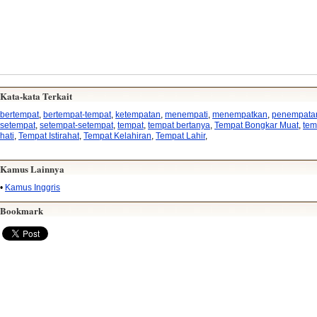
Kata-kata Terkait
bertempat
,
bertempat-tempat
,
ketempatan
,
menempati
,
menempatkan
,
penempata
setempat
,
setempat-setempat
,
tempat
,
tempat bertanya
,
Tempat Bongkar Muat
,
tem
hati
,
Tempat Istirahat
,
Tempat Kelahiran
,
Tempat Lahir
,
Kamus Lainnya
•
Kamus Inggris
Bookmark