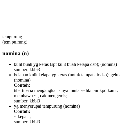
tempurung
(tem.pu.rung)
nomina
(n)
kulit buah yg keras (spt kulit buah kelapa dsb);
(nomina)
sumber: kbbi3
belahan kulit kelapa yg keras (untuk tempat air dsb); geluk
(nomina)
Contoh:
tiba-tiba ia mengangkat ~ nya minta sedikit air kpd kami;
membawa ~ , cak mengemis;
sumber: kbbi3
yg menyerupai tempurung
(nomina)
Contoh:
~ kepala;
sumber: kbbi3