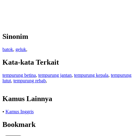
Sinonim
batok
,
geluk
,
Kata-kata Terkait
tempurung betina
,
tempurung jantan
,
tempurung kepala
,
tempurung
lutut
,
tempurung rebab
,
Kamus Lainnya
•
Kamus Inggris
Bookmark