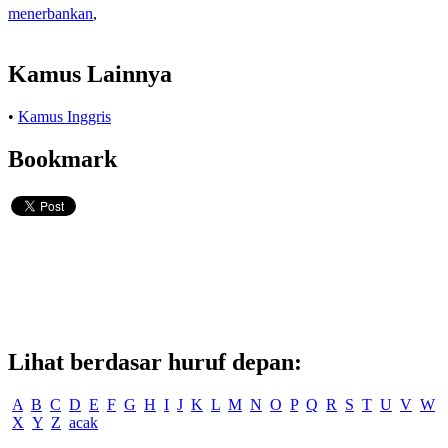
menerbankan
,
Kamus Lainnya
•
Kamus Inggris
Bookmark
Lihat berdasar huruf depan:
A
B
C
D
E
F
G
H
I
J
K
L
M
N
O
P
Q
R
S
T
U
V
W
X
Y
Z
acak