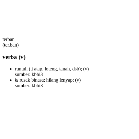
terban
(ter.ban)
verba
(v)
runtuh (tt atap, loteng, tanah, dsb);
(v)
sumber: kbbi3
ki
rusak binasa; hilang lenyap;
(v)
sumber: kbbi3