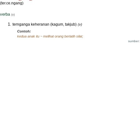
(ter.ce.ngang)
verba
(v)
ternganga keheranan (kagum, takjub)
(v)
Contoh:
kedua anak itu ~ melihat orang berlatih silat;
sumber: