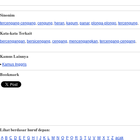
Sinonim
tercengang-cengang
,
cengung
,
heran
,
kagum
,
panar
,
plonga-plongo
,
tercengung
,
Kata-kata Terkait
bercengangan
,
bersicengang
,
cengang
,
mencengangkan
,
tercengang-cengang
,
Kamus Lainnya
•
Kamus Inggris
Bookmark
Lihat berdasar huruf depan:
A
B
C
D
E
F
G
H
I
J
K
L
M
N
O
P
Q
R
S
T
U
V
W
X
Y
Z
acak